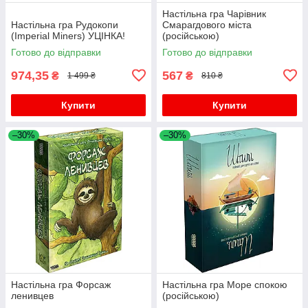
Настільна гра Чарівник
Настільна гра Рудокопи
Смарагдового міста
(Imperial Miners) УЦІНКА!
(російською)
Готово до відправки
Готово до відправки
974,35
567
₴
₴
1 499 ₴
810 ₴
Купити
Купити
–30%
–30%
Настільна гра Форсаж
Настільна гра Море спокою
ленивцев
(російською)