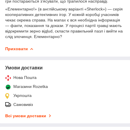
гри постараються з'ясувати, що трапилося насправді.
«Елементарно!» (в англійському варіанті «Sherlock») — серія
кооперативних детективних ігор. У кожній коробці учасників
чекає окрема справа. На мапах є вся необхідна інформація
— факти, показання та докази. У процесі партії гравці мають
відокремити зерно відlud, скласти правильний пазл і вийти на
слід злочинця. Елементарно?
Приховати
Умови доставки
Нова Пошта
Магазини Rozetka
Укрпошта
Самовивіз
Всі умови доставки