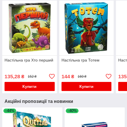
Настільна гра Хто перший
Настільна гра Тотем
Наст
135,28
144
135
₴
₴
152 ₴
160 ₴
Купити
Купити
Акційні пропозиції та новинки
–44%
–40%