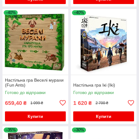
–40%
–40%
Настільна гра Веселі мурахи
(Fun Ants)
Настільна гра Ікі (Iki)
Готово до відправки
Готово до відправки
659,40
1 620
₴
₴
1 099 ₴
2 700 ₴
Купити
Купити
–35%
–30%