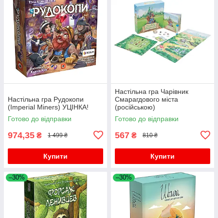
Настільна гра Чарівник
Настільна гра Рудокопи
Смарагдового міста
(Imperial Miners) УЦІНКА!
(російською)
Готово до відправки
Готово до відправки
974,35
567
₴
₴
1 499 ₴
810 ₴
Купити
Купити
–30%
–30%