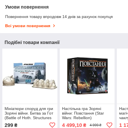
Умови повернення
Повернення товару впродовж 14 днів за рахунок покупця
Всі умови повернення
Подібні товари компанії
Мініатюри споруд для гри
Настільна гра Зоряні
Наст
Зоряні війни. Битва за Гот
війни: Повстання (Star
магі
(Battle of Hoth. Structures
Wars: Rebellion)
чакл
Promo)
Чере
299
4 499,10
1 1
₴
₴
4 999 ₴
Wars