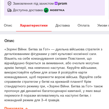
Замовлення під захистом
Доступна доставка
Опис
Характеристики
Доставка
Оплата
Умови 
Опис
«Зоряні Війни. Битва за Гот» — дуельна військова стратегія з
деталізованими фігурками у світі культової космічної саги.
Візьміть на себе командування силами Повстання, що
відчайдушно борються за виживання, або очольте могутню
армію Імперії, яка невпинно наступає. Керуйте військами,
використовуйте кубики для атаки й розігруйте карти
командування, щоб перемогти ворожі війська. Відчуйте себе
справжнім стратегом у битві на крижаній планеті! Крім
стандартного режиму гри, «Зоряні Війни. Битва за Гот» також
пропонує дві динамічні багатосценарні кампанії, у яких ваші
перемоги й поразки впливатимуть на наступні битви, і
командний режим для 3–4 гравців.
Приховати