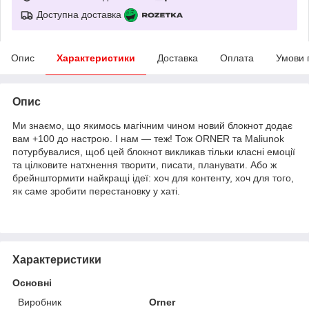
Доступна доставка
Опис
Характеристики
Доставка
Оплата
Умови 
Опис
Ми знаємо, що якимось магічним чином новий блокнот додає
вам +100 до настрою. І нам — теж! Тож ORNER та Maliunok
потурбувалися, щоб цей блокнот викликав тільки класні емоції
та цілковите натхнення творити, писати, планувати. Або ж
брейнштормити найкращі ідеї: хоч для контенту, хоч для того,
як саме зробити перестановку у хаті.
Характеристики
Основні
Виробник
Orner