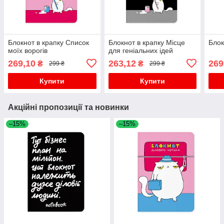
Блокнот в крапку Список
Блокнот в крапку Місце
Блок
моїх ворогів
для геніальних ідей
269,10
263,12
269
₴
₴
299 ₴
299 ₴
Купити
Купити
Акційні пропозиції та новинки
–15%
–15%